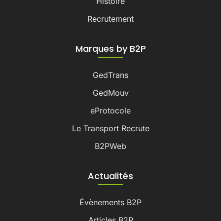
Histoire
Recrutement
Marques by B2P
GedTrans
GedMouv
eProtocole
Le Transport Recrute
B2PWeb
Actualités
Évènements B2P
Articles B2P