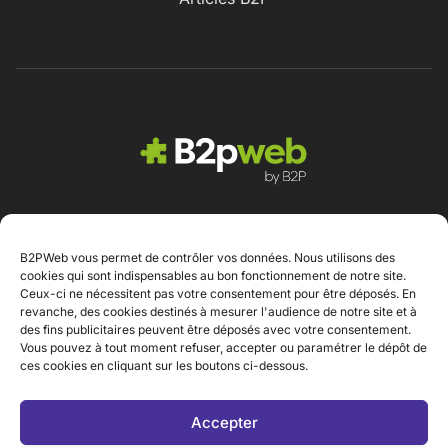
B2PWeb vous permet de contrôler vos données. Nous utilisons des
Contact
cookies qui sont indispensables au bon fonctionnement de notre site.
Ceux-ci ne nécessitent pas votre consentement pour être déposés. En
revanche, des cookies destinés à mesurer l'audience de notre site et à
des fins publicitaires peuvent être déposés avec votre consentement.
Vous pouvez à tout moment refuser, accepter ou paramétrer le dépôt de
ces cookies en cliquant sur les boutons ci-dessous.
Mentions légales
Accepter
Politique de protection des données personnelles